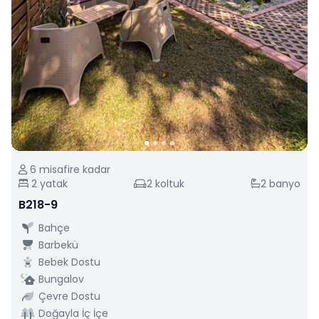
6
misafire kadar
2
yatak
2
koltuk
2
banyo
B218-9
Bahçe
Barbekü
Bebek Dostu
Bungalov
Çevre Dostu
Doğayla İç İçe