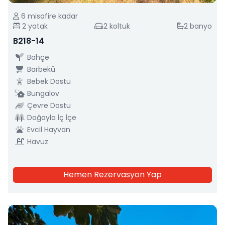
6
misafire kadar
2
yatak
2
koltuk
2
banyo
B218-14
Bahçe
Barbekü
Bebek Dostu
Bungalov
Çevre Dostu
Doğayla İç İçe
Evcil Hayvan
Havuz
Hemen Rezervasyon Yap