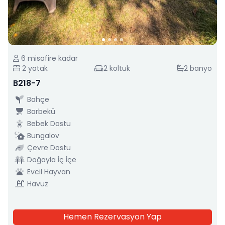
6
misafire kadar
2
yatak
2
koltuk
2
banyo
B218-7
Bahçe
Barbekü
Bebek Dostu
Bungalov
Çevre Dostu
Doğayla İç İçe
Evcil Hayvan
Havuz
Hemen Rezervasyon Yap