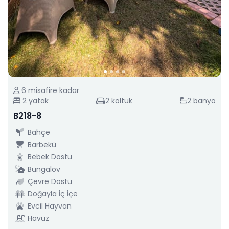
6
misafire kadar
2
yatak
2
koltuk
2
banyo
B218-8
Bahçe
Barbekü
Bebek Dostu
Bungalov
Çevre Dostu
Doğayla İç İçe
Evcil Hayvan
Havuz