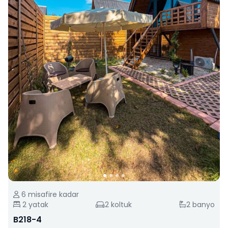
6
misafire kadar
2
yatak
2
koltuk
2
banyo
B218-4