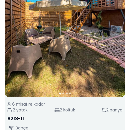
6
misafire kadar
2
yatak
2
koltuk
2
banyo
B218-11
Bahçe