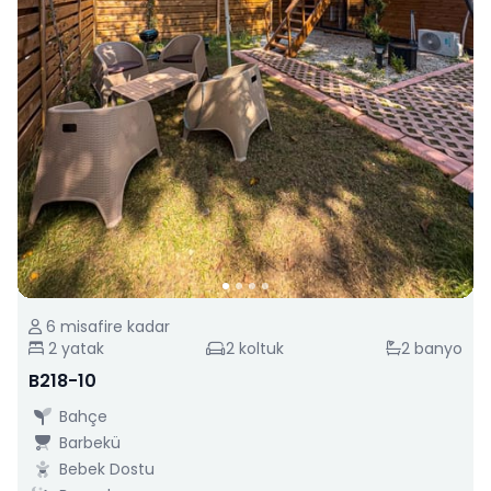
6
misafire kadar
2
yatak
2
koltuk
2
banyo
B218-10
Bahçe
Barbekü
Bebek Dostu