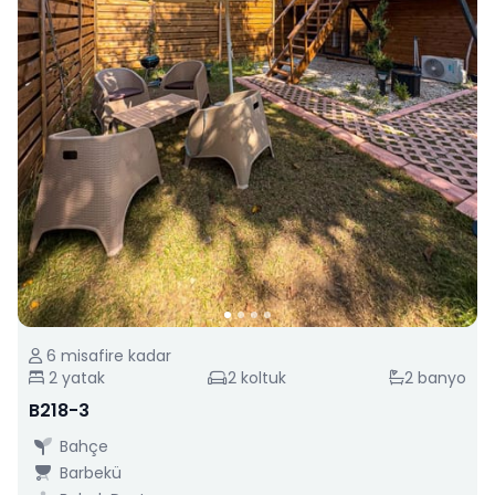
6
misafire kadar
2
yatak
2
koltuk
2
banyo
B218-3
Bahçe
Barbekü