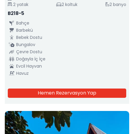
2
yatak
2
koltuk
2
banyo
B218-5
Bahçe
Barbekü
Bebek Dostu
Bungalov
Çevre Dostu
Doğayla İç İçe
Evcil Hayvan
Havuz
Hemen Rezervasyon Yap