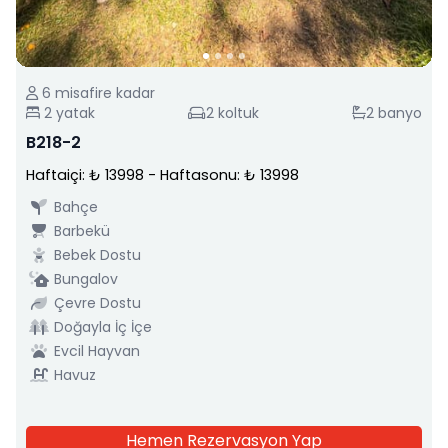
6
misafire kadar
2
yatak
2
koltuk
2
banyo
B218-2
Haftaiçi: ₺ 13998
-
Haftasonu: ₺ 13998
Bahçe
Barbekü
Bebek Dostu
Bungalov
Çevre Dostu
Doğayla İç İçe
Evcil Hayvan
Havuz
Hemen Rezervasyon Yap