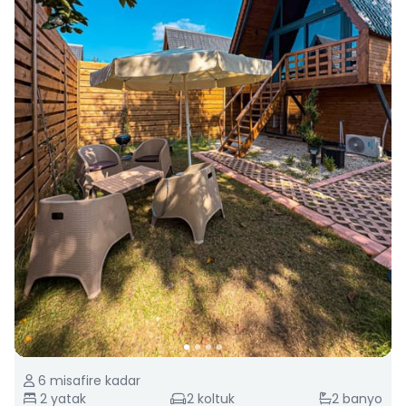
6
misafire kadar
2
yatak
2
koltuk
2
banyo