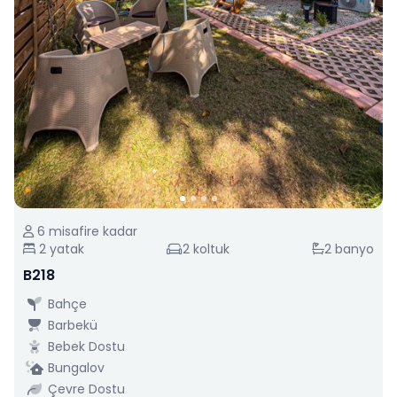
6
misafire kadar
2
yatak
2
koltuk
2
banyo
B218
Bahçe
Barbekü
Bebek Dostu
Bungalov
Çevre Dostu