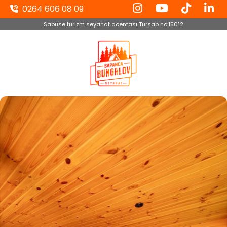
0264 606 08 09
Sabuse turizm seyahat acentası Türsab no:15012