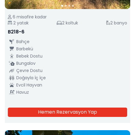
6
misafire kadar
2
yatak
2
koltuk
2
banyo
B218-6
Bahçe
Barbekü
Bebek Dostu
Bungalov
Çevre Dostu
Doğayla İç İçe
Evcil Hayvan
Havuz
Hemen Rezervasyon Yap