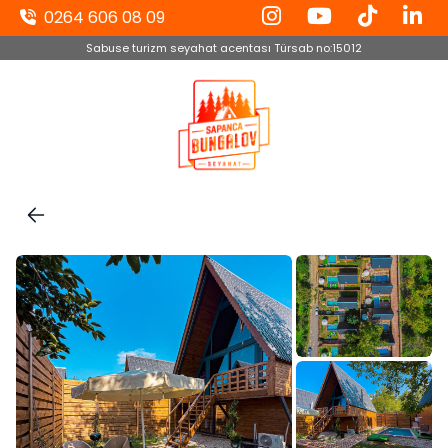
0264 606 08 09
Sabuse turizm seyahat acentası Türsab no:15012