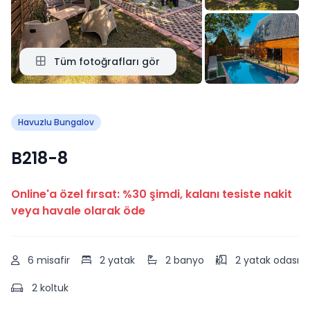
Tüm fotoğrafları gör
Havuzlu Bungalov
B218-8
Online'a özel fırsat: %30 şimdi, kalanı tesiste nakit
veya havale olarak öde
6 misafir
2 yatak
2 banyo
2 yatak odası
2 koltuk