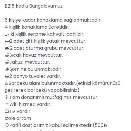
B218 kodlu Bungalovumuz;
6 kişiye kadar konaklama sağlanmaktadır.
4 kişilik konaklama ücretidir.
🍳İki kişilik serpme kahvaltı dahildir.
🛏️2 adet çift kişilik yatak mevcuttur.
🛋️2 adet oturma grubu mevcuttur.
🛁Sıcak havuz mevcuttur.
🛁Jakuzi mevcuttur.
🪵Şömine bulunmaktadır.
🛀2 banyo tuvalet vardır.
♨️Barbekü alanı bulunmaktadır.(etinizi kömürünüzü
getirerek barbekü yapabilirsiniz)
🥄Tam donanımlı mutfağımız mevcuttur.
🛜Wifi hizmeti vardır.
📺TV vardır.
İzole ortam
🐶Patil'i dostlarımız kabul edilmektedir.(500₺