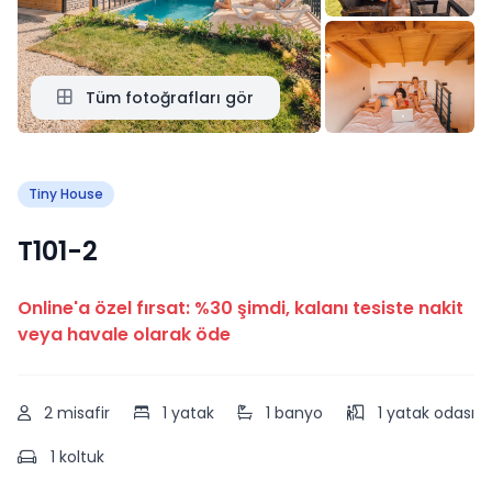
Tüm fotoğrafları gör
Tiny House
T101-2
Online'a özel fırsat: %30 şimdi, kalanı tesiste nakit
veya havale olarak öde
2 misafir
1 yatak
1 banyo
1 yatak odası
1 koltuk