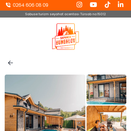
0264 606 08 09
Sabuse turizm seyahat acentası Türsab no:15012