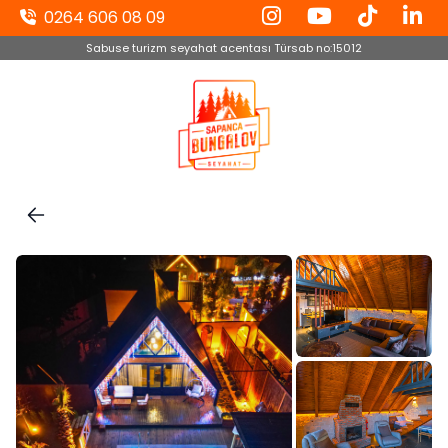
0264 606 08 09
Sabuse turizm seyahat acentası Türsab no:15012