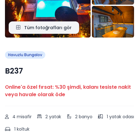
Tüm fotoğrafları gör
Havuzlu Bungalov
B237
Online'a özel fırsat: %30 şimdi, kalanı tesiste nakit
veya havale olarak öde
4 misafir
2 yatak
2 banyo
1 yatak odası
1 koltuk